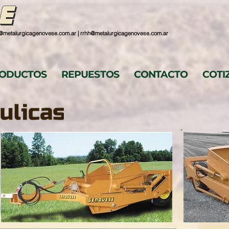
@metalurgicagenovese.com.ar
|
rrhh@metalurgicagenovese.com.ar
ODUCTOS
REPUESTOS
CONTACTO
COTI