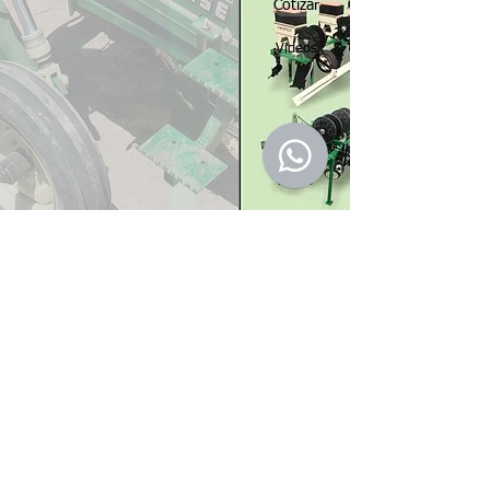
Cotizar
Videos
Manual
Atrás
CONTACTO RÁPIDO
Administración y Planta Industrial:
Lote 25 - Parque Industrial
Reconquista, Santa Fe - Argentina.