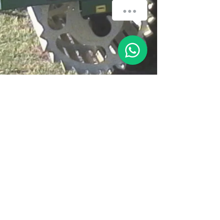
Atrás
CONTACTO RÁPIDO
Administración y Planta Industrial:
Lote 25 - Parque Industrial
Reconquista, Santa Fe - Argentina.
Teléfonos:
(03482) 421705
/ 421761 / 425611 / 422995