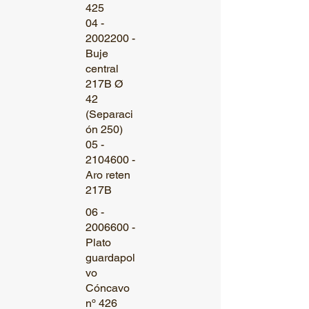
425
04 -
2002200 -
Buje
central
217B Ø
42
(Separaci
ón 250)
05 -
2104600 -
Aro reten
217B
06 -
2006600
-
Plato
guardapol
vo
Cóncavo
nº 426