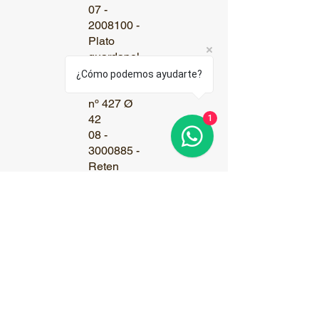
07 -
2008100 -
Plato
guardapol
vo
¿Cómo podemos ayudarte?
Cónvexo
nº 427 Ø
42
1
08 -
3000885 -
Reten
6026
09 -
3000178 -
Bulón
7/16" x
1"1/4 RG
G5
10 -
3000706 -